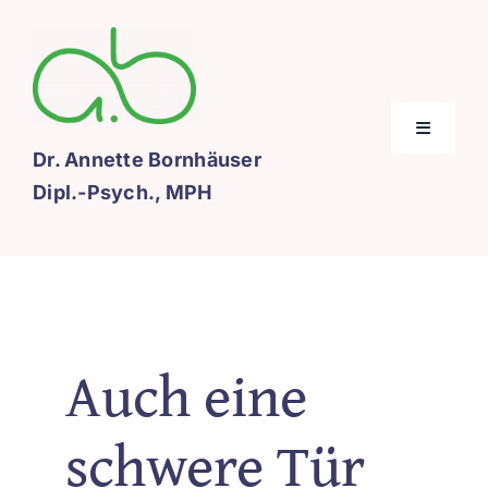
Zum
Inhalt
springen
Toggle
Navigati
Dr. Annette Bornhäuser
Dipl.-Psych., MPH
Home
Paartherapie
Einzeltherapie
Auch eine
Zur Person
schwere Tür